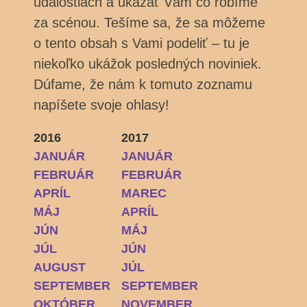
udalostiach a ukázať Vám čo robíme
za scénou. Tešíme sa, že sa môžeme
o tento obsah s Vami podeliť – tu je
niekoľko ukážok posledných noviniek.
Dúfame, že nám k tomuto zoznamu
napíšete svoje ohlasy!
2016
2017
JANUÁR
JANUÁR
FEBRUÁR
FEBRUÁR
APRÍL
MAREC
MÁJ
APRÍL
JÚN
MÁJ
JÚL
JÚN
AUGUST
JÚL
SEPTEMBER
SEPTEMBER
OKTÓBER
NOVEMBER